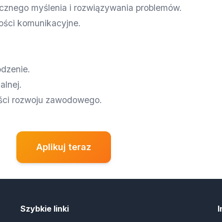
ycznego myślenia i rozwiązywania problemów.
ości komunikacyjne.
dzenie.
alnej.
ości rozwoju zawodowego.
Powrót do ofert
Aplikuj teraz
Szybkie linki
I