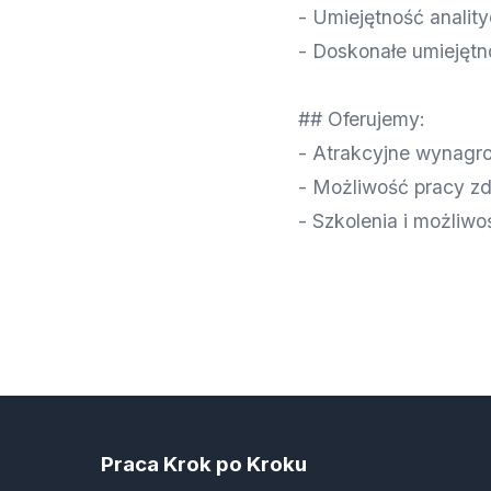
- Umiejętność analit
- Doskonałe umiejętn
## Oferujemy:
- Atrakcyjne wynagro
- Możliwość pracy zd
- Szkolenia i możliw
Praca Krok po Kroku