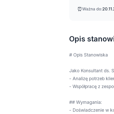
⏰
Ważna do:
20.11
Opis stanow
# Opis Stanowiska
Jako Konsultant ds. 
- Analizę potrzeb klie
- Współpracę z zespoł
## Wymagania:
- Doświadczenie w ko