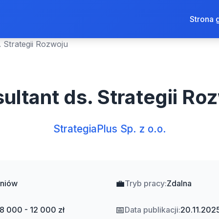
Strona 
. Strategii Rozwoju
ultant ds. Strategii Ro
StrategiaPlus Sp. z o.o.
💼
niów
Tryb pracy:
Zdalna
📅
8 000 - 12 000 zł
Data publikacji:
20.11.202