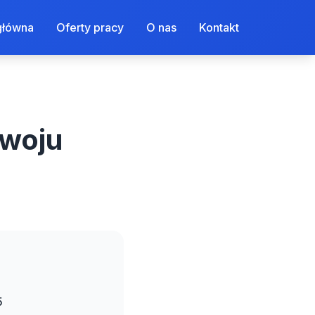
główna
Oferty pracy
O nas
Kontakt
zwoju
5