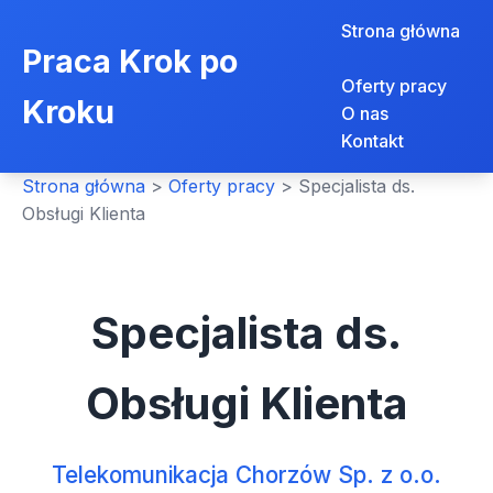
Strona główna
Praca Krok po
Oferty pracy
Kroku
O nas
Kontakt
Strona główna
>
Oferty pracy
>
Specjalista ds.
Obsługi Klienta
Specjalista ds.
Obsługi Klienta
Telekomunikacja Chorzów Sp. z o.o.